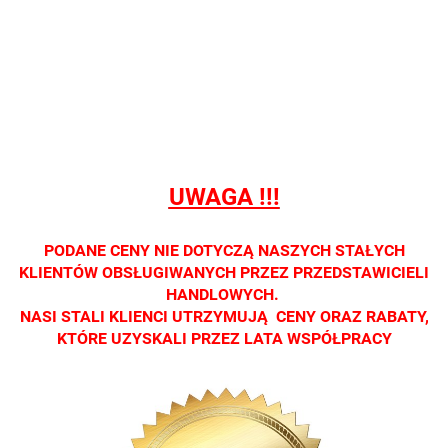
PODSTAWOWA
PODS
prowadzimy
prowadzimy
prowadzimy
Nie
Nie
sprzedaży
sprzedaży
sprzedaży
prowadzimy
prowad
detalicznej.
detalicznej.
detalicznej.
sprzedaży
sprzed
Oprawa
Oprawa
Oprawa
detalicznej.
detalic
dostępna
dostępna
dostępna
Oprawa
Opraw
tylko w
tylko w
tylko w
dostępna tylko
dostępn
salonach
salonach
salonach
w salonach
w salo
optycznych.
optycznych.
optycznych.
optycznych.
optycz
UWAGA !!!
Zapraszamy
Zapraszamy
Zapraszamy
Zapraszamy
Zapras
PODANE CENY NIE DOTYCZĄ NASZYCH STAŁYCH
KLIENTÓW OBSŁUGIWANYCH PRZEZ PRZEDSTAWICIELI
HANDLOWYCH.
NASI STALI KLIENCI UTRZYMUJĄ CENY ORAZ RABATY,
KTÓRE UZYSKALI PRZEZ LATA WSPÓŁPRACY