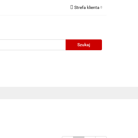
Strefa klienta
Zaloguj się
Zarejestruj się
Dodaj zgłoszenie
neczne
Wyprzedaż
Oprawy Unisex