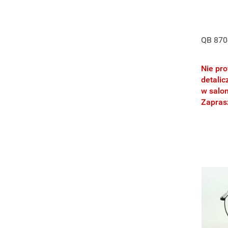
50-22
50-23
51-16
QB 870
51-17
51-18
Nie pr
51-19
detalic
51-20
w salo
51-21
Zapra
52-16
52-17
52-18
52-19
52-20
52-22
53-19
54-17
54-19
54-20