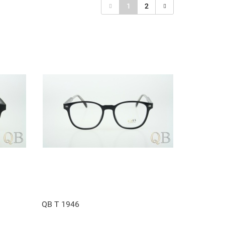
1
2
QB T 1946