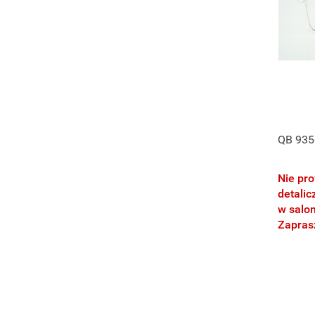
QB 935
Nie pr
detalic
w salo
Zapra