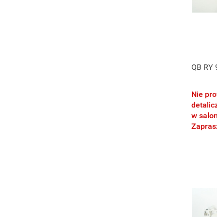
55-16
55-17
56-14
QB RY 
Nie pr
detalic
w salo
Zapra