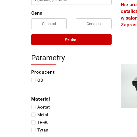
Nie pr
detalic
Cena
w salo
Zapra
Szukaj
Parametry
Producent
QB
Materiał
Acetat
Metal
TR-90
Tytan