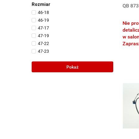
Rozmiar
QB 873
46-18
46-19
Nie pr
47-17
detalic
47-19
w salo
Zapra
47-22
47-23
48-18
48-19
Pokaż
48-20
48-21
49-17
49-18
49-19
49-20
49-21
49-22
50-17