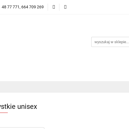
1 48 77 771, 664 709 269
Oprawy Damskie
Oprawy Męskie
Clip-on
Przeciwsłoneczne
Wyprzedaż
Oprawy Unisex
prawy Męskie
Clip-on
*NOWOŚĆ* Okulary Przeciwsło
stkie unisex