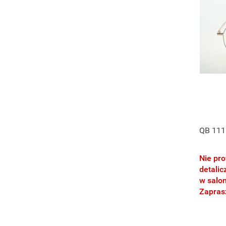
QB 111
Nie pr
detalic
w salo
Zapra