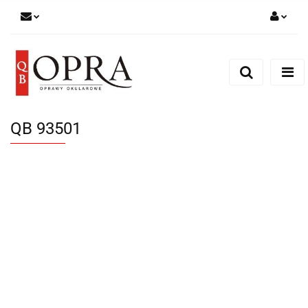
Zaloguj się
Zarejestruj się
Dodaj zgłoszenie
QB 93501