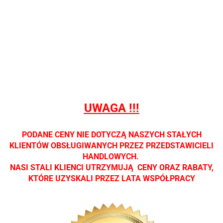
Nie
Nie
Nie
Nie
Nie
prowadzimy
prowadzimy
prowadzimy
prowadzimy
prowadzi
sprzedaży
sprzedaży
sprzedaży
sprzedaży
sprzedaż
detalicznej.
detalicznej.
detalicznej.
detalicznej.
detaliczne
Oprawa
Oprawa
Oprawa
Oprawa
Oprawa
dostępna
dostępna
dostępna
dostępna
dostępna
tylko w
tylko w
tylko w
tylko w
tylko w
salonach
salonach
salonach
salonach
salonach
optycznych.
optycznych.
optycznych.
optycznych.
optycznyc
UWAGA !!!
Zapraszamy
Zapraszamy
Zapraszamy
Zapraszamy
Zaprasza
PODANE CENY NIE DOTYCZĄ NASZYCH STAŁYCH
KLIENTÓW OBSŁUGIWANYCH PRZEZ PRZEDSTAWICIELI
HANDLOWYCH.
NASI STALI KLIENCI UTRZYMUJĄ CENY ORAZ RABATY,
KTÓRE UZYSKALI PRZEZ LATA WSPÓŁPRACY