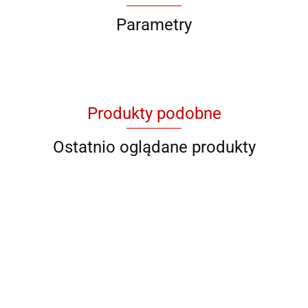
Parametry
Produkty podobne
Ostatnio oglądane produkty
QB RY
QB C 89602
QB DS-M 27
QB 93621
QB 93623
928706