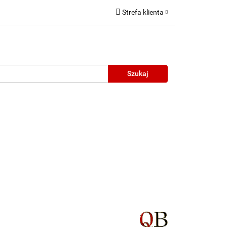
Strefa klienta
Zaloguj się
Zarejestruj się
Dodaj zgłoszenie
neczne
Wyprzedaż
Oprawy Unisex