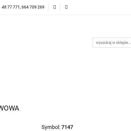
1 48 77 771, 664 709 269
Oprawy Damskie
Oprawy Męskie
Clip-on
Przeciwsłoneczne
Wyprzedaż
Oprawy Unisex
prawy Męskie
Clip-on
*NOWOŚĆ* Okulary Przeciwsło
AWOWA
Symbol:
7147