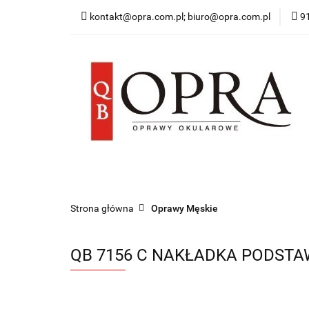
kontakt@opra.com.pl; biuro@opra.com.pl
9
Wszystkie Oprawy
*NOWOŚĆ* Okulary 
Wszystkie Oprawy
Oprawy Damskie
O
Strona główna
Oprawy Męskie
QB 7156 C NAKŁADKA PODST