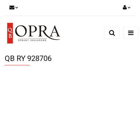
Zaloguj się
Zarejestruj się
Dodaj zgłoszenie
QB RY 928706