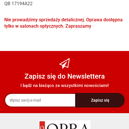
QB 17194A22
Nie prowadzimy sprzedaży detalicznej. Oprawa dostępna
tylko w salonach optycznych. Zapraszamy
Zapisz się do Newslettera
I bądź na bieżąco ze wszystkimi nowościami!