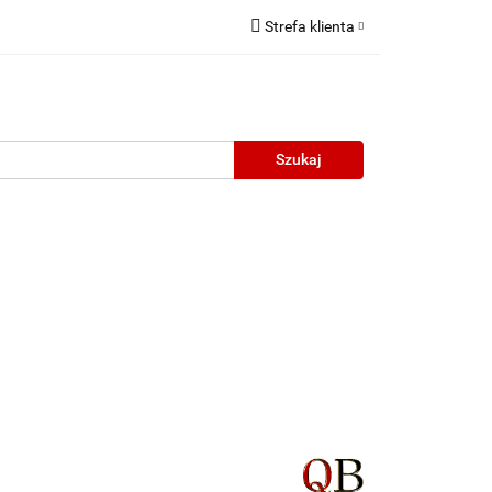
Strefa klienta
Zaloguj się
Zarejestruj się
Dodaj zgłoszenie
neczne
Wyprzedaż
Oprawy Unisex