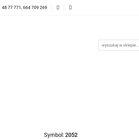
1 48 77 771, 664 709 269
Oprawy Damskie
Oprawy Męskie
Clip-on
Przeciwsłoneczne
Wyprzedaż
Oprawy Unisex
prawy Męskie
Clip-on
*NOWOŚĆ* Okulary Przeciwsło
Symbol:
2052