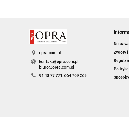
Inform
Dostaw
Zwroty i
opra.com.pl
Regula
kontakt@opra.com.pl;
biuro@opra.com.pl
Polityka
91 48 77 771, 664 709 269
Sposoby