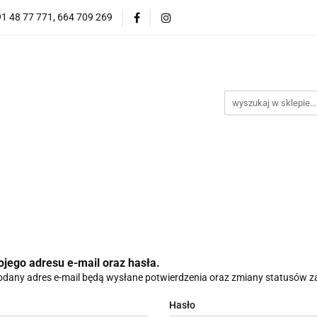
91 48 77 771, 664 709 269
Oprawy Damskie
Oprawy Męskie
Clip-on
Przeciwsłoneczne
Wyprzedaż
Oprawy Unisex
Oprawy Męskie
Clip-on
*NOWOŚĆ* Okulary Przeciwsł
ojego adresu e-mail oraz hasła.
dany adres e-mail będą wysłane potwierdzenia oraz zmiany statusów 
Hasło