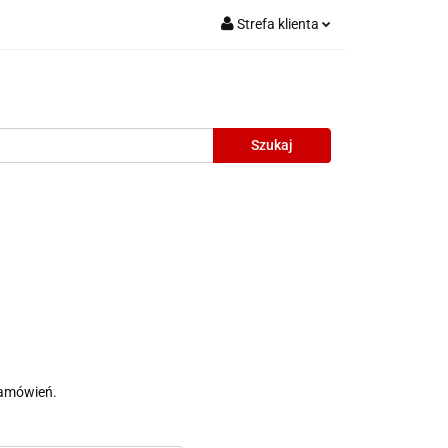
Strefa klienta
Zaloguj się
Zarejestruj się
Dodaj zgłoszenie
oneczne
Wyprzedaż
Oprawy Unisex
zamówień.