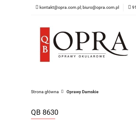
kontakt@opra.com.pl; biuro@opra.com.pl
9
Wszystkie Oprawy
*NOWOŚĆ* Okulary 
Wszystkie Oprawy
Oprawy Damskie
O
Strona główna
Oprawy Damskie
QB 8630