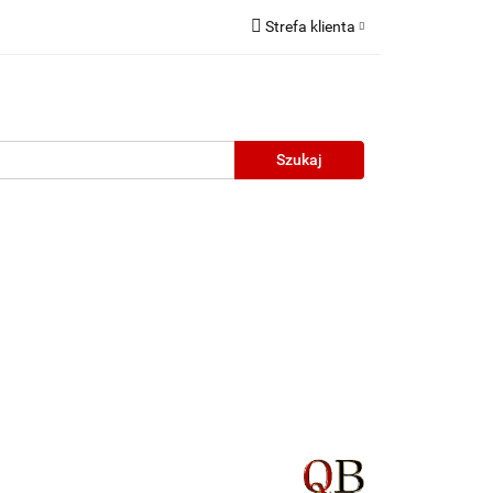
Strefa klienta
Zaloguj się
Zarejestruj się
Dodaj zgłoszenie
neczne
Wyprzedaż
Oprawy Unisex