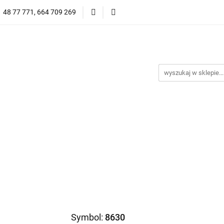
1 48 77 771, 664 709 269
Oprawy Damskie
Oprawy Męskie
Clip-on
Przeciwsłoneczne
Wyprzedaż
Oprawy Unisex
prawy Męskie
Clip-on
*NOWOŚĆ* Okulary Przeciwsło
Symbol:
8630