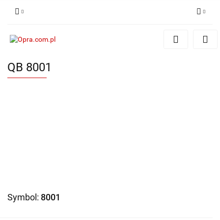
Zaloguj się
Zarejestruj się
QB 8001
Dodaj zgłoszenie
Symbol:
8001