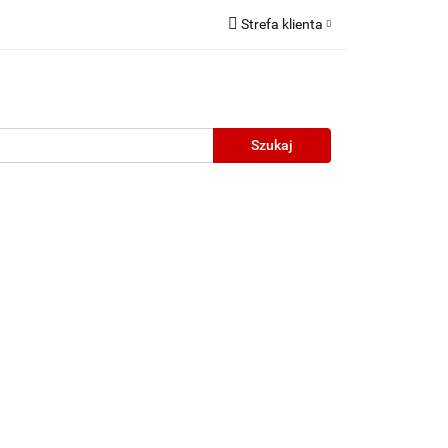
Strefa klienta
Zaloguj się
Zarejestruj się
Dodaj zgłoszenie
neczne
Wyprzedaż
Oprawy Unisex