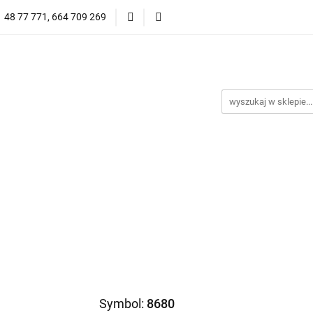
1 48 77 771, 664 709 269
Oprawy Damskie
Oprawy Męskie
Clip-on
Przeciwsłoneczne
Wyprzedaż
Oprawy Unisex
prawy Męskie
Clip-on
*NOWOŚĆ* Okulary Przeciwsło
Symbol:
8680