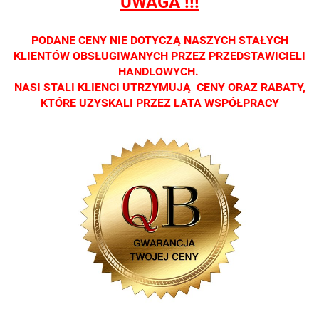
UWAGA !!!
optycznych.
optycznych.
optycznych.
optycznych.
optycznyc
Zapraszamy
Zapraszamy
Zapraszamy
Zapraszamy
Zaprasza
PODANE CENY NIE DOTYCZĄ NASZYCH STAŁYCH
KLIENTÓW OBSŁUGIWANYCH PRZEZ PRZEDSTAWICIELI
HANDLOWYCH.
NASI STALI KLIENCI UTRZYMUJĄ CENY ORAZ RABATY,
KTÓRE UZYSKALI PRZEZ LATA WSPÓŁPRACY