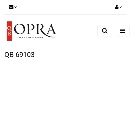
Zaloguj się
Zarejestruj się
Dodaj zgłoszenie
QB 69103