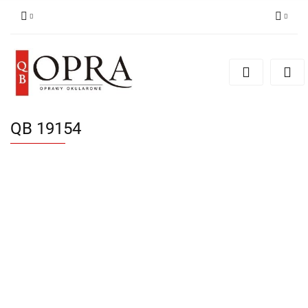
Zaloguj się
Zarejestruj się
Dodaj zgłoszenie
QB 19154