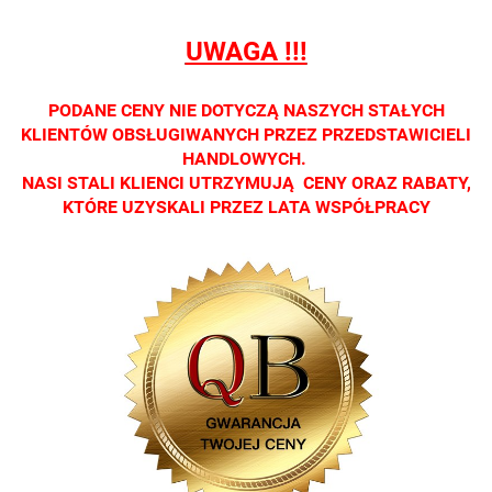
tylko w
tylko w
tylko w
tylko w
tylko w
salonach
salonach
salonach
salonach
salonach
UWAGA !!!
optycznych.
optycznych.
optycznych.
optycznych.
optycznyc
Zapraszamy
Zapraszamy
Zapraszamy
Zapraszamy
Zaprasza
PODANE CENY NIE DOTYCZĄ NASZYCH STAŁYCH
KLIENTÓW OBSŁUGIWANYCH PRZEZ PRZEDSTAWICIELI
HANDLOWYCH.
NASI STALI KLIENCI UTRZYMUJĄ CENY ORAZ RABATY,
KTÓRE UZYSKALI PRZEZ LATA WSPÓŁPRACY