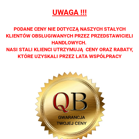
optycznych.
optycznych.
opty
optycznych.
optycznych.
UWAGA !!!
Zapraszamy
Zapraszamy
Zap
Zapraszamy
Zapraszamy
PODANE CENY NIE DOTYCZĄ NASZYCH STAŁYCH
KLIENTÓW OBSŁUGIWANYCH PRZEZ PRZEDSTAWICIELI
HANDLOWYCH.
NASI STALI KLIENCI UTRZYMUJĄ CENY ORAZ RABATY,
KTÓRE UZYSKALI PRZEZ LATA WSPÓŁPRACY