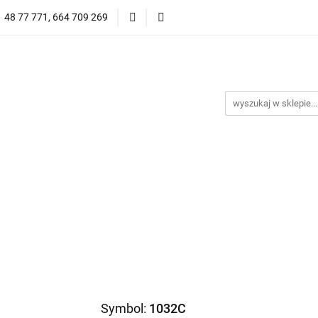
1 48 77 771, 664 709 269
Oprawy Damskie
Oprawy Męskie
Clip-on
Przeciwsłoneczne
Wyprzedaż
Oprawy Unisex
prawy Męskie
Clip-on
*NOWOŚĆ* Okulary Przeciwsło
Symbol:
1032C