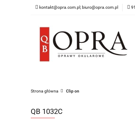
kontakt@opra.com.pl; biuro@opra.com.pl
9
Wszystkie Oprawy
*NOWOŚĆ* Okulary 
Wszystkie Oprawy
Oprawy Damskie
O
Strona główna
Clip on
QB 1032C