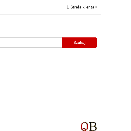
Strefa klienta
Zaloguj się
Zarejestruj się
Dodaj zgłoszenie
neczne
Wyprzedaż
Oprawy Unisex