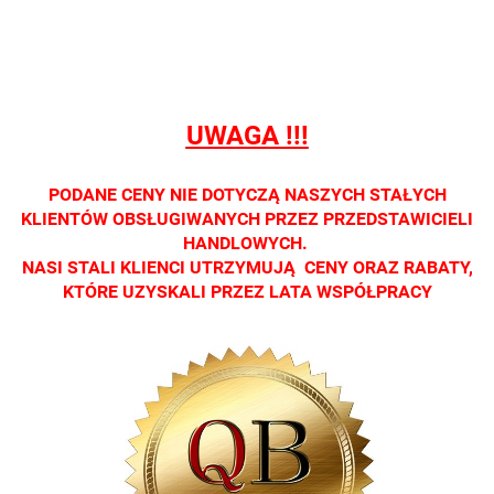
Oprawa
Oprawa
Oprawa
detalicznej.
detalic
dostępna
dostępna
dostępna
Oprawa
Opraw
tylko w
tylko w
tylko w
dostępna tylko
dostępn
salonach
salonach
salonach
w salonach
w salo
optycznych.
optycznych.
optycznych.
optycznych.
optycz
UWAGA !!!
Zapraszamy
Zapraszamy
Zapraszamy
Zapraszamy
Zapras
PODANE CENY NIE DOTYCZĄ NASZYCH STAŁYCH
KLIENTÓW OBSŁUGIWANYCH PRZEZ PRZEDSTAWICIELI
HANDLOWYCH.
NASI STALI KLIENCI UTRZYMUJĄ CENY ORAZ RABATY,
KTÓRE UZYSKALI PRZEZ LATA WSPÓŁPRACY