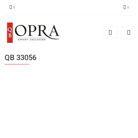
Zaloguj się
Zarejestruj się
Dodaj zgłoszenie
QB 33056