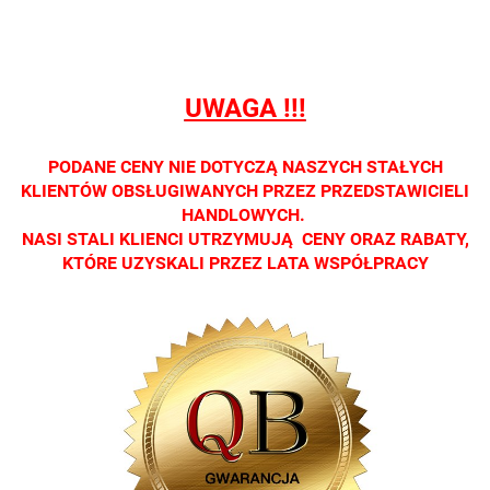
Oprawa
Oprawa
Oprawa
Oprawa
Oprawa
dostępna
dostępna
dostępna
dostępna
dostępna
tylko w
tylko w
tylko w
tylko w
tylko w
salonach
salonach
salonach
salonach
salonach
UWAGA !!!
optycznych.
optycznych.
optycznych.
optycznych.
optycznyc
Zapraszamy
Zapraszamy
Zapraszamy
Zapraszamy
Zaprasza
PODANE CENY NIE DOTYCZĄ NASZYCH STAŁYCH
KLIENTÓW OBSŁUGIWANYCH PRZEZ PRZEDSTAWICIELI
HANDLOWYCH.
NASI STALI KLIENCI UTRZYMUJĄ CENY ORAZ RABATY,
KTÓRE UZYSKALI PRZEZ LATA WSPÓŁPRACY