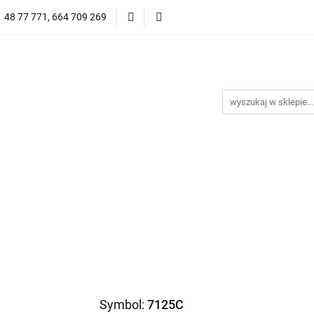
1 48 77 771, 664 709 269
Oprawy Damskie
Oprawy Męskie
Clip-on
Przeciwsłoneczne
Wyprzedaż
Oprawy Unisex
prawy Męskie
Clip-on
*NOWOŚĆ* Okulary Przeciwsło
Symbol:
7125C