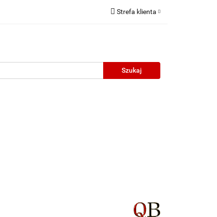
Strefa klienta
Zaloguj się
Zarejestruj się
Dodaj zgłoszenie
neczne
Wyprzedaż
Oprawy Unisex