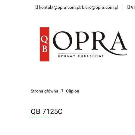
kontakt@opra.com.pl; biuro@opra.com.pl
9
Wszystkie Oprawy
*NOWOŚĆ* Okulary 
Wszystkie Oprawy
Oprawy Damskie
O
Strona główna
Clip on
QB 7125C