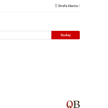
Strefa klienta
Zaloguj się
Zarejestruj się
Dodaj zgłoszenie
neczne
Wyprzedaż
Oprawy Unisex