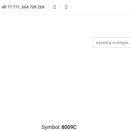
1 48 77 771, 664 709 269
Oprawy Damskie
Oprawy Męskie
Clip-on
Przeciwsłoneczne
Wyprzedaż
Oprawy Unisex
prawy Męskie
Clip-on
*NOWOŚĆ* Okulary Przeciwsło
Symbol:
8009C