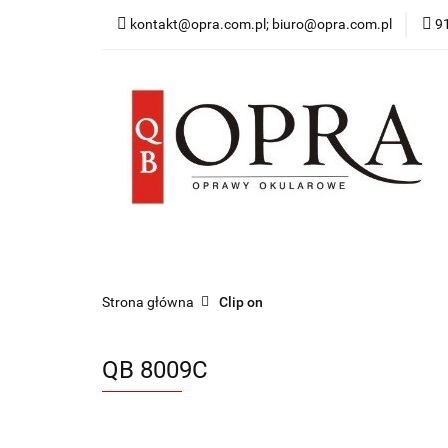
kontakt@opra.com.pl; biuro@opra.com.pl
9
Wszystkie Oprawy
*NOWOŚĆ* Okulary 
Wszystkie Oprawy
Oprawy Damskie
O
Strona główna
Clip on
QB 8009C