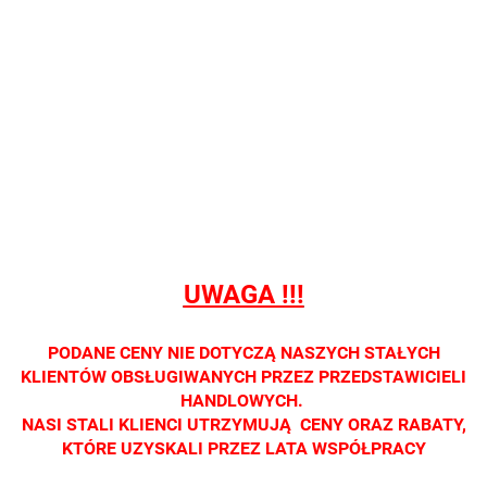
QB MB 1359-A
QB MB 1422
QB RN 7014
OKULARY
OKULARY
OKULARY
PRZECIWSŁONECZNE
PRZECIWSŁONECZNE
PRZECIWSŁONE
Nie prowadzimy
Nie prowadzimy
Nie prowadzimy
sprzedaży
sprzedaży
sprzedaży
detalicznej. Oprawa
detalicznej. Oprawa
detalicznej. Op
dostępna tylko w
dostępna tylko w
dostępna tylko 
salonach optycznych.
salonach optycznych.
salonach optycz
Zapraszamy
Zapraszamy
Zapraszamy
UWAGA !!!
PODANE CENY NIE DOTYCZĄ NASZYCH STAŁYCH
KLIENTÓW OBSŁUGIWANYCH PRZEZ PRZEDSTAWICIELI
HANDLOWYCH.
NASI STALI KLIENCI UTRZYMUJĄ CENY ORAZ RABATY,
KTÓRE UZYSKALI PRZEZ LATA WSPÓŁPRACY