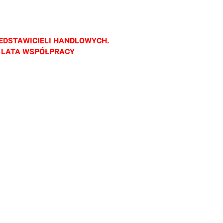
nach
salonach
salonach
salonach
cznych.
optycznych.
optycznych.
optycznych.
raszamy
Zapraszamy
Zapraszamy
Zapraszamy
EDSTAWICIELI HANDLOWYCH.
Z LATA WSPÓŁPRACY