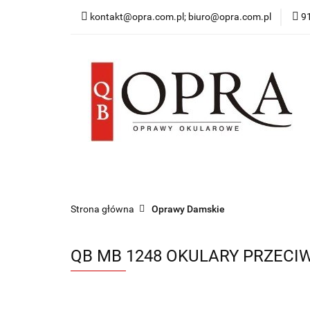
kontakt@opra.com.pl; biuro@opra.com.pl
9
Wszystkie Oprawy
*NOWOŚĆ* Okulary 
Wszystkie Oprawy
Oprawy Damskie
O
Strona główna
Oprawy Damskie
QB MB 1248 OKULARY PRZEC