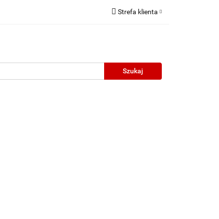
Strefa klienta
Zaloguj się
Zarejestruj się
Dodaj zgłoszenie
neczne
Wyprzedaż
Oprawy Unisex