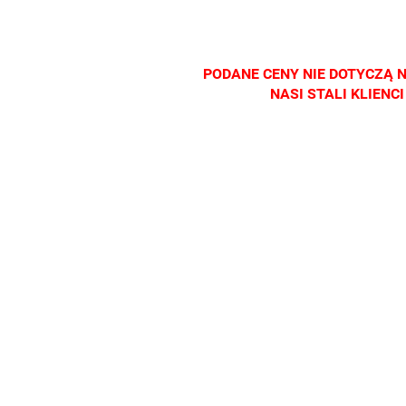
salonach
salonach
salonach
salonac
optycznych.
optycznych.
optycznych.
optyczn
Zapraszamy
Zapraszamy
Zapraszamy
Zapras
PODANE CENY NIE DOTYCZĄ 
NASI STALI KLIEN