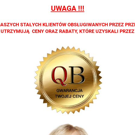
h
salonach
salonach
salonach
salonach
salo
UWAGA !!!
ych.
optycznych.
optycznych.
optycznych.
optycznych.
opty
zamy
Zapraszamy
Zapraszamy
Zapraszamy
Zapraszamy
Zap
NASZYCH STAŁYCH KLIENTÓW OBSŁUGIWANYCH PRZEZ PRZ
CI UTRZYMUJĄ CENY ORAZ RABATY, KTÓRE UZYSKALI PRZE