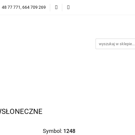
1 48 77 771, 664 709 269
Oprawy Damskie
Oprawy Męskie
Clip-on
Przeciwsłoneczne
Wyprzedaż
Oprawy Unisex
prawy Męskie
Clip-on
*NOWOŚĆ* Okulary Przeciwsło
IWSŁONECZNE
Symbol:
1248