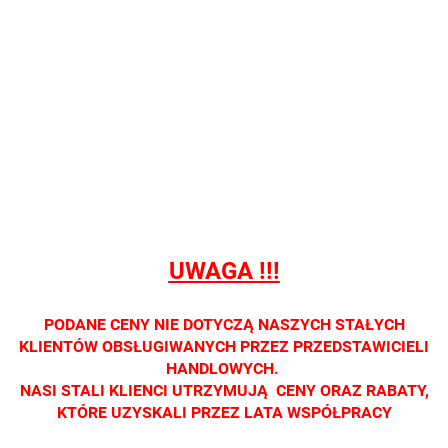
QB MB 1359-A
QB MB 1422
QB RN 7014
OKULARY
OKULARY
OKULARY
PRZECIWSŁONECZNE
PRZECIWSŁONECZNE
PRZECIWSŁONE
Nie prowadzimy
Nie prowadzimy
Nie prowadzimy
sprzedaży
sprzedaży
sprzedaży
detalicznej. Oprawa
detalicznej. Oprawa
detalicznej. Op
dostępna tylko w
dostępna tylko w
dostępna tylko 
salonach optycznych.
salonach optycznych.
salonach optycz
Zapraszamy
Zapraszamy
Zapraszamy
UWAGA !!!
PODANE CENY NIE DOTYCZĄ NASZYCH STAŁYCH
KLIENTÓW OBSŁUGIWANYCH PRZEZ PRZEDSTAWICIELI
HANDLOWYCH.
NASI STALI KLIENCI UTRZYMUJĄ CENY ORAZ RABATY,
KTÓRE UZYSKALI PRZEZ LATA WSPÓŁPRACY