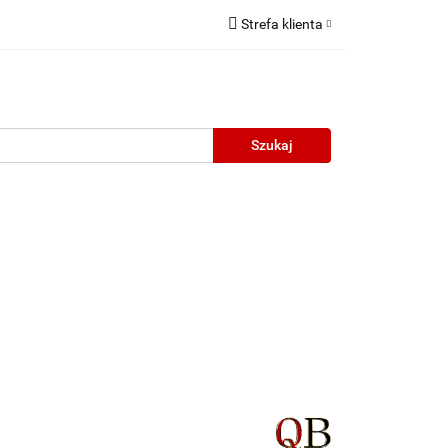
Strefa klienta
Zaloguj się
Zarejestruj się
Dodaj zgłoszenie
neczne
Wyprzedaż
Oprawy Unisex