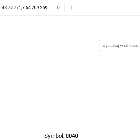
1 48 77 771, 664 709 269
Oprawy Damskie
Oprawy Męskie
Clip-on
Przeciwsłoneczne
Wyprzedaż
Oprawy Unisex
prawy Męskie
Clip-on
*NOWOŚĆ* Okulary Przeciwsło
Symbol:
0040