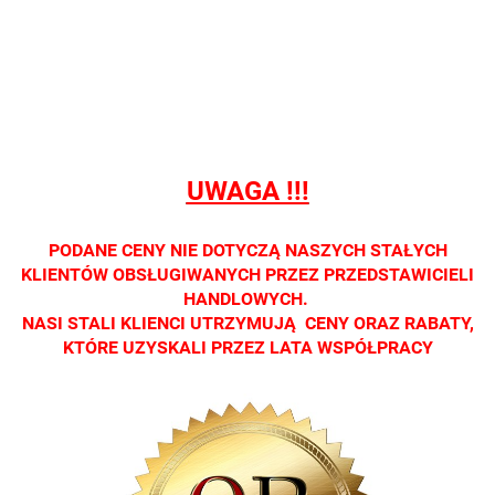
prowadzimy
prowadzimy
prowadzimy
prowadzimy
prowadzi
sprzedaży
sprzedaży
sprzedaży
sprzedaży
sprzedaż
detalicznej.
detalicznej.
detalicznej.
detalicznej.
detaliczne
Oprawa
Oprawa
Oprawa
Oprawa
Oprawa
dostępna
dostępna
dostępna
dostępna
dostępna
tylko w
tylko w
tylko w
tylko w
tylko w
salonach
salonach
salonach
salonach
salonach
UWAGA !!!
optycznych.
optycznych.
optycznych.
optycznych.
optycznyc
Zapraszamy
Zapraszamy
Zapraszamy
Zapraszamy
Zaprasza
PODANE CENY NIE DOTYCZĄ NASZYCH STAŁYCH
KLIENTÓW OBSŁUGIWANYCH PRZEZ PRZEDSTAWICIELI
HANDLOWYCH.
NASI STALI KLIENCI UTRZYMUJĄ CENY ORAZ RABATY,
KTÓRE UZYSKALI PRZEZ LATA WSPÓŁPRACY