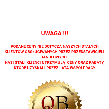
detalicznej.
detalicznej.
detalicznej.
detalicznej.
detaliczne
Oprawa
Oprawa
Oprawa
Oprawa
Oprawa
dostępna
dostępna
dostępna
dostępna
dostępna
tylko w
tylko w
tylko w
tylko w
tylko w
salonach
salonach
salonach
salonach
salonach
optycznych.
optycznych.
optycznych.
optycznych.
optycznyc
UWAGA !!!
Zapraszamy
Zapraszamy
Zapraszamy
Zapraszamy
Zaprasza
PODANE CENY NIE DOTYCZĄ NASZYCH STAŁYCH
KLIENTÓW OBSŁUGIWANYCH PRZEZ PRZEDSTAWICIELI
HANDLOWYCH.
NASI STALI KLIENCI UTRZYMUJĄ CENY ORAZ RABATY,
KTÓRE UZYSKALI PRZEZ LATA WSPÓŁPRACY