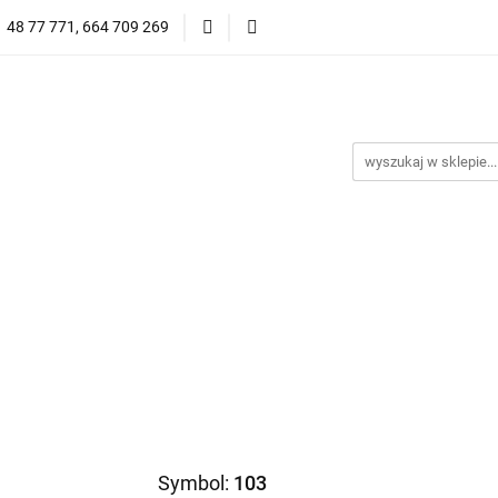
1 48 77 771, 664 709 269
Oprawy Damskie
Oprawy Męskie
Clip-on
Przeciwsłoneczne
Wyprzedaż
Oprawy Unisex
prawy Męskie
Clip-on
*NOWOŚĆ* Okulary Przeciwsło
Symbol:
103