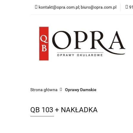
kontakt@opra.com.pl; biuro@opra.com.pl
9
Wszystkie Oprawy
*NOWOŚĆ* Okulary 
Wszystkie Oprawy
Oprawy Damskie
O
Strona główna
Oprawy Damskie
QB 103 + NAKŁADKA