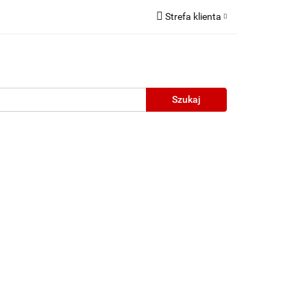
Strefa klienta
Zaloguj się
Zarejestruj się
Dodaj zgłoszenie
neczne
Wyprzedaż
Oprawy Unisex