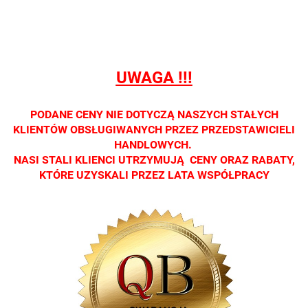
detalicznej.
detalicznej.
detalicznej.
detalicznej.
detaliczne
Oprawa
Oprawa
Oprawa
Oprawa
Oprawa
dostępna
dostępna
dostępna
dostępna
dostępna
tylko w
tylko w
tylko w
tylko w
tylko w
salonach
salonach
salonach
salonach
salonach
UWAGA !!!
optycznych.
optycznych.
optycznych.
optycznych.
optycznyc
Zapraszamy
Zapraszamy
Zapraszamy
Zapraszamy
Zaprasza
PODANE CENY NIE DOTYCZĄ NASZYCH STAŁYCH
KLIENTÓW OBSŁUGIWANYCH PRZEZ PRZEDSTAWICIELI
HANDLOWYCH.
NASI STALI KLIENCI UTRZYMUJĄ CENY ORAZ RABATY,
KTÓRE UZYSKALI PRZEZ LATA WSPÓŁPRACY