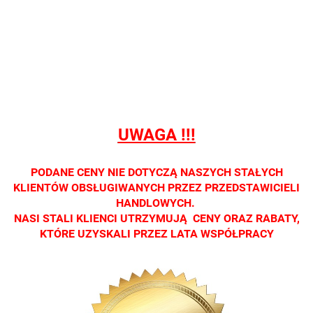
Nie
Nie
Nie
Nie
Nie
prowadzimy
prowadzimy
prowadzimy
prowadzimy
prowadzi
sprzedaży
sprzedaży
sprzedaży
sprzedaży
sprzedaż
detalicznej.
detalicznej.
detalicznej.
detalicznej.
detaliczne
Oprawa
Oprawa
Oprawa
Oprawa
Oprawa
dostępna
dostępna
dostępna
dostępna
dostępna
tylko w
tylko w
tylko w
tylko w
tylko w
salonach
salonach
salonach
salonach
salonach
UWAGA !!!
optycznych.
optycznych.
optycznych.
optycznych.
optycznyc
Zapraszamy
Zapraszamy
Zapraszamy
Zapraszamy
Zaprasza
PODANE CENY NIE DOTYCZĄ NASZYCH STAŁYCH
KLIENTÓW OBSŁUGIWANYCH PRZEZ PRZEDSTAWICIELI
HANDLOWYCH.
NASI STALI KLIENCI UTRZYMUJĄ CENY ORAZ RABATY,
KTÓRE UZYSKALI PRZEZ LATA WSPÓŁPRACY