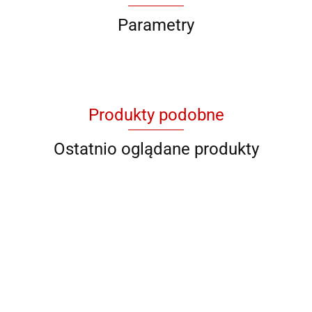
Parametry
Produkty podobne
Ostatnio oglądane produkty
QB 1103
QB 1104
QB 3519
QB 3527
QB 3548