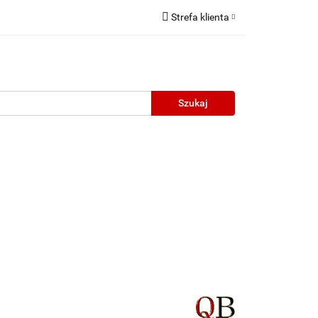
Strefa klienta
Zaloguj się
Zarejestruj się
Dodaj zgłoszenie
neczne
Wyprzedaż
Oprawy Unisex