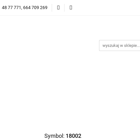
1 48 77 771, 664 709 269
Oprawy Damskie
Oprawy Męskie
Clip-on
Przeciwsłoneczne
Wyprzedaż
Oprawy Unisex
prawy Męskie
Clip-on
*NOWOŚĆ* Okulary Przeciwsło
Symbol:
18002