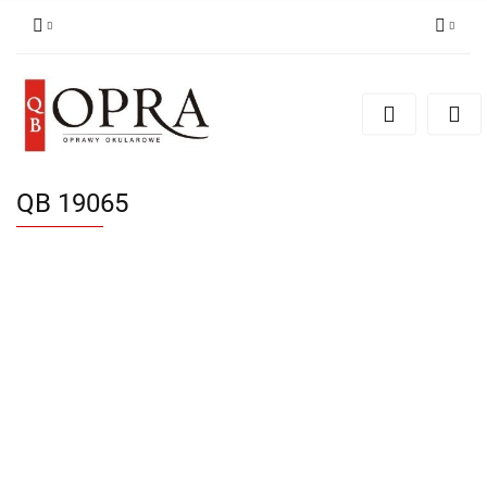
Zaloguj się
Zarejestruj się
Dodaj zgłoszenie
QB 19065