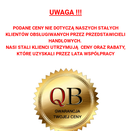
salonach
salonach
salonach
salonach
salonach
UWAGA !!!
optycznych.
optycznych.
optycznych.
optycznych.
optycznyc
Zapraszamy
Zapraszamy
Zapraszamy
Zapraszamy
Zaprasza
PODANE CENY NIE DOTYCZĄ NASZYCH STAŁYCH
KLIENTÓW OBSŁUGIWANYCH PRZEZ PRZEDSTAWICIELI
HANDLOWYCH.
NASI STALI KLIENCI UTRZYMUJĄ CENY ORAZ RABATY,
KTÓRE UZYSKALI PRZEZ LATA WSPÓŁPRACY