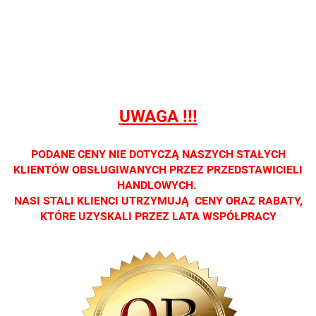
prowadzimy
prowadzimy
prowadzimy
prowadzimy
prowadzi
sprzedaży
sprzedaży
sprzedaży
sprzedaży
sprzedaż
detalicznej.
detalicznej.
detalicznej.
detalicznej.
detaliczne
Oprawa
Oprawa
Oprawa
Oprawa
Oprawa
dostępna
dostępna
dostępna
dostępna
dostępna
tylko w
tylko w
tylko w
tylko w
tylko w
salonach
salonach
salonach
salonach
salonach
UWAGA !!!
optycznych.
optycznych.
optycznych.
optycznych.
optycznyc
Zapraszamy
Zapraszamy
Zapraszamy
Zapraszamy
Zaprasza
PODANE CENY NIE DOTYCZĄ NASZYCH STAŁYCH
KLIENTÓW OBSŁUGIWANYCH PRZEZ PRZEDSTAWICIELI
HANDLOWYCH.
NASI STALI KLIENCI UTRZYMUJĄ CENY ORAZ RABATY,
KTÓRE UZYSKALI PRZEZ LATA WSPÓŁPRACY