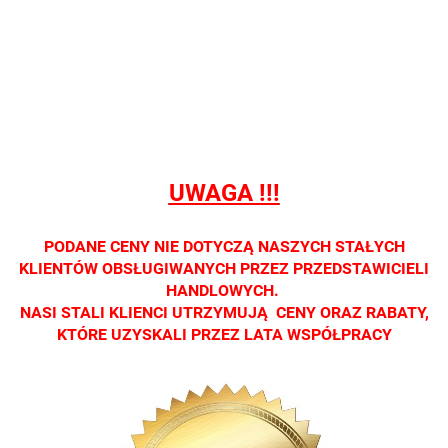
Nie
Nie
Nie
Nie
Nie
prowadzimy
prowadzimy
prowadzimy
prowadzimy
prowadzi
sprzedaży
sprzedaży
sprzedaży
sprzedaży
sprzedaż
detalicznej.
detalicznej.
detalicznej.
detalicznej.
detaliczne
Oprawa
Oprawa
Oprawa
Oprawa
Oprawa
dostępna
dostępna
dostępna
dostępna
dostępna
tylko w
tylko w
tylko w
tylko w
tylko w
salonach
salonach
salonach
salonach
salonach
UWAGA !!!
optycznych.
optycznych.
optycznych.
optycznych.
optycznyc
Zapraszamy
Zapraszamy
Zapraszamy
Zapraszamy
Zaprasza
PODANE CENY NIE DOTYCZĄ NASZYCH STAŁYCH
KLIENTÓW OBSŁUGIWANYCH PRZEZ PRZEDSTAWICIELI
HANDLOWYCH.
NASI STALI KLIENCI UTRZYMUJĄ CENY ORAZ RABATY,
KTÓRE UZYSKALI PRZEZ LATA WSPÓŁPRACY