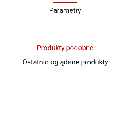
Parametry
Produkty podobne
Ostatnio oglądane produkty
QB YG
QB 8001
QB 8012
QB RY
QB YL 36
11046
928706