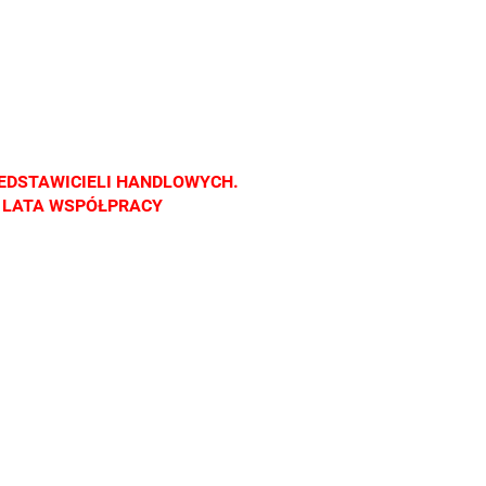
licznej.
detalicznej.
detalicznej.
detalicznej.
awa
Oprawa
Oprawa
Oprawa
ępna
dostępna
dostępna
dostępna
o w
tylko w
tylko w
tylko w
nach
salonach
salonach
salonach
cznych.
optycznych.
optycznych.
optycznych.
raszamy
Zapraszamy
Zapraszamy
Zapraszamy
EDSTAWICIELI HANDLOWYCH.
Z LATA WSPÓŁPRACY