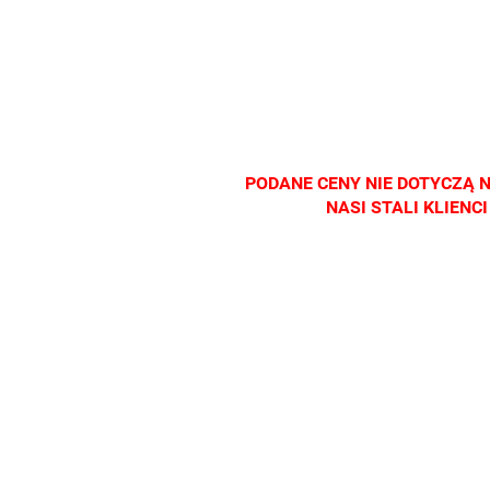
detalicznej.
detalicznej.
detalicznej.
detalicz
Oprawa
Oprawa
Oprawa
Oprawa
dostępna
dostępna
dostępna
dostępn
tylko w
tylko w
tylko w
tylko w
salonach
salonach
salonach
salonac
optycznych.
optycznych.
optycznych.
optyczn
Zapraszamy
Zapraszamy
Zapraszamy
Zapras
PODANE CENY NIE DOTYCZĄ 
NASI STALI KLIEN