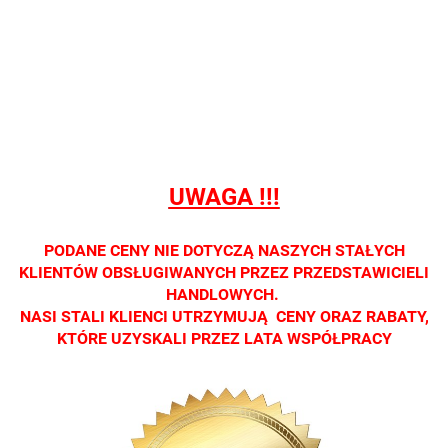
prowadzimy
prowadzimy
prowadzimy
prowadzimy
prowadzi
sprzedaży
sprzedaży
sprzedaży
sprzedaży
sprzedaż
detalicznej.
detalicznej.
detalicznej.
detalicznej.
detaliczne
Oprawa
Oprawa
Oprawa
Oprawa
Oprawa
dostępna
dostępna
dostępna
dostępna
dostępna
tylko w
tylko w
tylko w
tylko w
tylko w
salonach
salonach
salonach
salonach
salonach
optycznych.
optycznych.
optycznych.
optycznych.
optycznyc
UWAGA !!!
Zapraszamy
Zapraszamy
Zapraszamy
Zapraszamy
Zaprasza
PODANE CENY NIE DOTYCZĄ NASZYCH STAŁYCH
KLIENTÓW OBSŁUGIWANYCH PRZEZ PRZEDSTAWICIELI
HANDLOWYCH.
NASI STALI KLIENCI UTRZYMUJĄ CENY ORAZ RABATY,
KTÓRE UZYSKALI PRZEZ LATA WSPÓŁPRACY