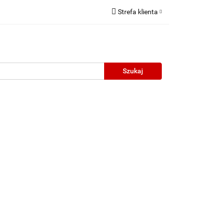
Strefa klienta
Zaloguj się
Zarejestruj się
Dodaj zgłoszenie
neczne
Wyprzedaż
Oprawy Unisex