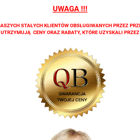
h
salonach
salonach
salonach
salonach
salo
UWAGA !!!
ych.
optycznych.
optycznych.
optycznych.
optycznych.
opty
zamy
Zapraszamy
Zapraszamy
Zapraszamy
Zapraszamy
Zap
NASZYCH STAŁYCH KLIENTÓW OBSŁUGIWANYCH PRZEZ PRZ
CI UTRZYMUJĄ CENY ORAZ RABATY, KTÓRE UZYSKALI PRZE