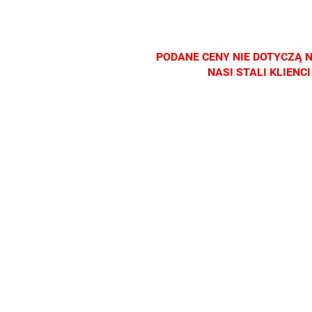
salonach
salonach
salonach
salonac
optycznych.
optycznych.
optycznych.
optyczn
Zapraszamy
Zapraszamy
Zapraszamy
Zapras
PODANE CENY NIE DOTYCZĄ 
NASI STALI KLIEN