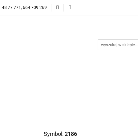
1 48 77 771, 664 709 269
Oprawy Damskie
Oprawy Męskie
Clip-on
Przeciwsłoneczne
Wyprzedaż
Oprawy Unisex
prawy Męskie
Clip-on
*NOWOŚĆ* Okulary Przeciwsło
Symbol:
2186