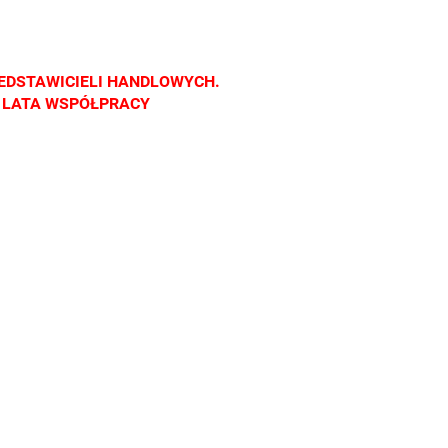
nach
salonach
salonach
salonach
cznych.
optycznych.
optycznych.
optycznych.
raszamy
Zapraszamy
Zapraszamy
Zapraszamy
EDSTAWICIELI HANDLOWYCH.
Z LATA WSPÓŁPRACY