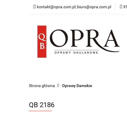
kontakt@opra.com.pl; biuro@opra.com.pl
9
Wszystkie Oprawy
*NOWOŚĆ* Okulary 
Wszystkie Oprawy
Oprawy Damskie
O
Strona główna
Oprawy Damskie
QB 2186