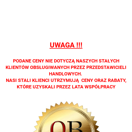
sprzedaży
sprzedaży
sprzedaży
sprzedaży
sprzedaż
detalicznej.
detalicznej.
detalicznej.
detalicznej.
detaliczne
Oprawa
Oprawa
Oprawa
Oprawa
Oprawa
dostępna
dostępna
dostępna
dostępna
dostępna
tylko w
tylko w
tylko w
tylko w
tylko w
salonach
salonach
salonach
salonach
salonach
UWAGA !!!
optycznych.
optycznych.
optycznych.
optycznych.
optycznyc
Zapraszamy
Zapraszamy
Zapraszamy
Zapraszamy
Zaprasza
PODANE CENY NIE DOTYCZĄ NASZYCH STAŁYCH
KLIENTÓW OBSŁUGIWANYCH PRZEZ PRZEDSTAWICIELI
HANDLOWYCH.
NASI STALI KLIENCI UTRZYMUJĄ CENY ORAZ RABATY,
KTÓRE UZYSKALI PRZEZ LATA WSPÓŁPRACY