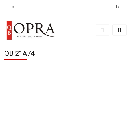
Zaloguj się
Zarejestruj się
Dodaj zgłoszenie
QB 21A74