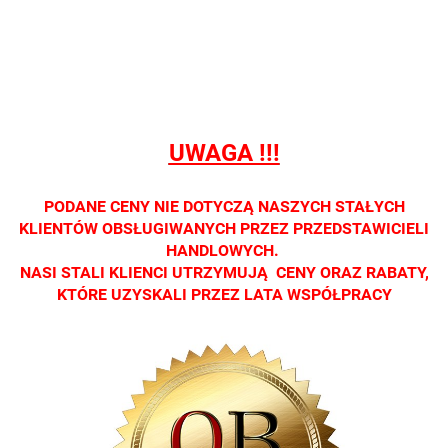
sprzedaży
sprzedaży
sprzedaży
sprzedaży
sprzedaż
detalicznej.
detalicznej.
detalicznej.
detalicznej.
detaliczne
Oprawa
Oprawa
Oprawa
Oprawa
Oprawa
dostępna
dostępna
dostępna
dostępna
dostępna
tylko w
tylko w
tylko w
tylko w
tylko w
salonach
salonach
salonach
salonach
salonach
UWAGA !!!
optycznych.
optycznych.
optycznych.
optycznych.
optycznyc
Zapraszamy
Zapraszamy
Zapraszamy
Zapraszamy
Zaprasza
PODANE CENY NIE DOTYCZĄ NASZYCH STAŁYCH
KLIENTÓW OBSŁUGIWANYCH PRZEZ PRZEDSTAWICIELI
HANDLOWYCH.
NASI STALI KLIENCI UTRZYMUJĄ CENY ORAZ RABATY,
KTÓRE UZYSKALI PRZEZ LATA WSPÓŁPRACY