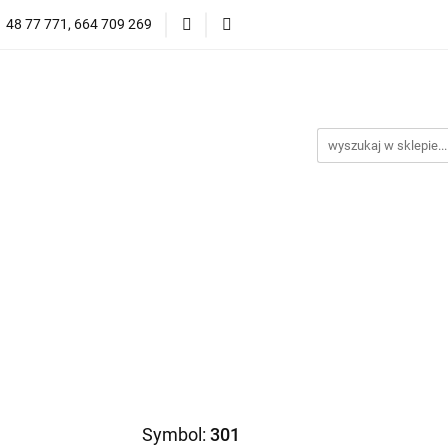
1 48 77 771, 664 709 269
Oprawy Damskie
Oprawy Męskie
Clip-on
Przeciwsłoneczne
Wyprzedaż
Oprawy Unisex
prawy Męskie
Clip-on
*NOWOŚĆ* Okulary Przeciwsło
Symbol:
301