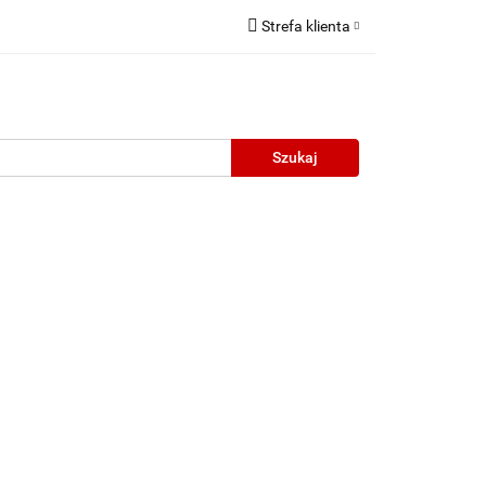
Strefa klienta
Zaloguj się
Zarejestruj się
Dodaj zgłoszenie
neczne
Wyprzedaż
Oprawy Unisex