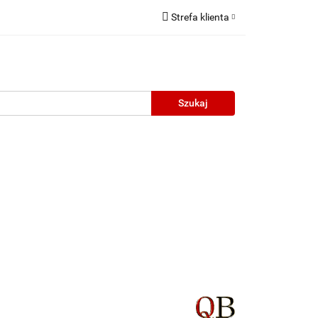
Strefa klienta
Zaloguj się
Zarejestruj się
Dodaj zgłoszenie
neczne
Wyprzedaż
Oprawy Unisex