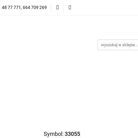
1 48 77 771, 664 709 269
Oprawy Damskie
Oprawy Męskie
Clip-on
Przeciwsłoneczne
Wyprzedaż
Oprawy Unisex
prawy Męskie
Clip-on
*NOWOŚĆ* Okulary Przeciwsło
Symbol:
33055