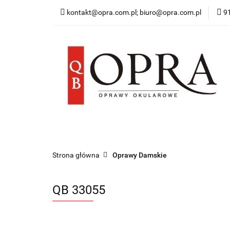
kontakt@opra.com.pl; biuro@opra.com.pl
9
Wszystkie Oprawy
*NOWOŚĆ* Okulary 
Wszystkie Oprawy
Oprawy Damskie
O
Strona główna
Oprawy Damskie
QB 33055