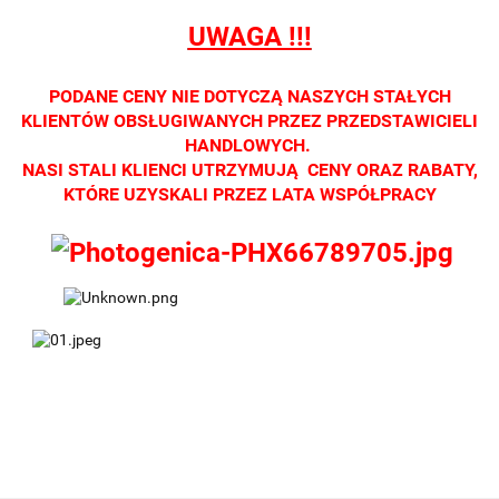
salonach
salonach
salonach
salonach
salonach
UWAGA !!!
optycznych.
optycznych.
optycznych.
optycznych.
optycznyc
Zapraszamy
Zapraszamy
Zapraszamy
Zapraszamy
Zaprasza
PODANE CENY NIE DOTYCZĄ NASZYCH STAŁYCH
KLIENTÓW OBSŁUGIWANYCH PRZEZ PRZEDSTAWICIELI
HANDLOWYCH.
NASI STALI KLIENCI UTRZYMUJĄ CENY ORAZ RABATY,
KTÓRE UZYSKALI PRZEZ LATA WSPÓŁPRACY