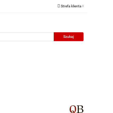
Strefa klienta
Zaloguj się
Zarejestruj się
Dodaj zgłoszenie
neczne
Wyprzedaż
Oprawy Unisex