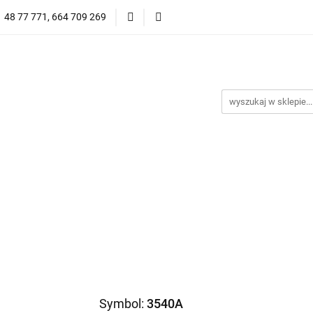
1 48 77 771, 664 709 269
Oprawy Damskie
Oprawy Męskie
Clip-on
Przeciwsłoneczne
Wyprzedaż
Oprawy Unisex
prawy Męskie
Clip-on
*NOWOŚĆ* Okulary Przeciwsło
Symbol:
3540A