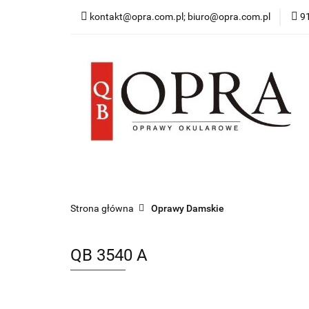
kontakt@opra.com.pl; biuro@opra.com.pl
9
Wszystkie Oprawy
*NOWOŚĆ* Okulary 
Wszystkie Oprawy
Oprawy Damskie
O
Strona główna
Oprawy Damskie
QB 3540 A