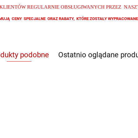
 KLIENTÓW REGULARNIE OBSŁUGIWANYCH PRZEZ NAS
ZYMUJĄ CENY SPECJALNE ORAZ RABATY, KTÓRE ZOSTAŁY WYPRACOWANE
odukty podobne
Ostatnio oglądane prod
QB 8012
QB RY
QB YL 3608
QB F 6803
QB F
928706
Nie
Nie
Nie
Nie
Nie