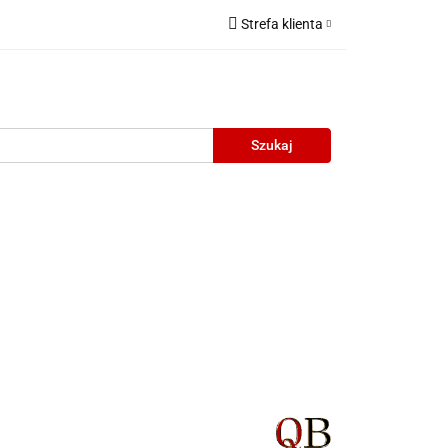
Strefa klienta
Zaloguj się
Zarejestruj się
Dodaj zgłoszenie
neczne
Wyprzedaż
Oprawy Unisex