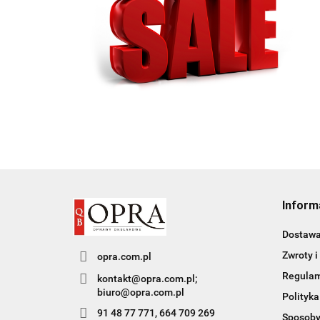
Inform
Dostaw
Zwroty i
opra.com.pl
Regula
kontakt@opra.com.pl;
biuro@opra.com.pl
Polityka
91 48 77 771, 664 709 269
Sposoby