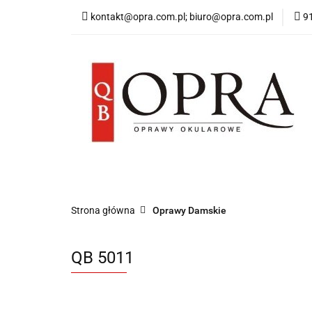
kontakt@opra.com.pl; biuro@opra.com.pl
9
Wszystkie Oprawy
*NOWOŚĆ* Okulary 
Wszystkie Oprawy
Oprawy Damskie
O
Strona główna
Oprawy Damskie
QB 5011