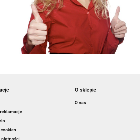
acje
O sklepie
a
O nas
 reklamacje
min
 cookies
 płatności