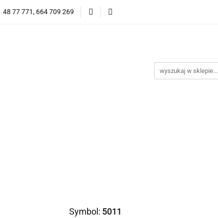
1 48 77 771, 664 709 269
Oprawy Damskie
Oprawy Męskie
Clip-on
Przeciwsłoneczne
Wyprzedaż
Oprawy Unisex
prawy Męskie
Clip-on
*NOWOŚĆ* Okulary Przeciwsło
Symbol:
5011