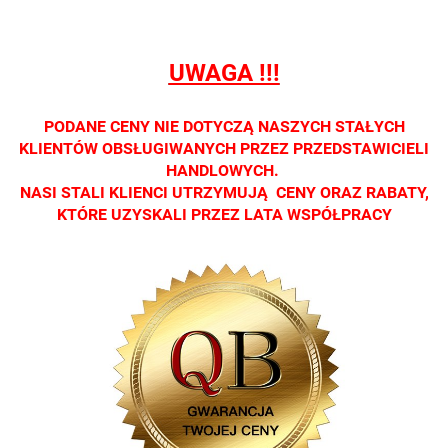
dostępna
dostępna
dostępna
dostępna
dostępna
tylko w
tylko w
tylko w
tylko w
tylko w
salonach
salonach
salonach
salonach
salonach
UWAGA !!!
optycznych.
optycznych.
optycznych.
optycznych.
optycznyc
Zapraszamy
Zapraszamy
Zapraszamy
Zapraszamy
Zaprasza
PODANE CENY NIE DOTYCZĄ NASZYCH STAŁYCH
KLIENTÓW OBSŁUGIWANYCH PRZEZ PRZEDSTAWICIELI
HANDLOWYCH.
NASI STALI KLIENCI UTRZYMUJĄ CENY ORAZ RABATY,
KTÓRE UZYSKALI PRZEZ LATA WSPÓŁPRACY