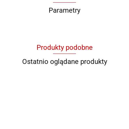
Parametry
Produkty podobne
Ostatnio oglądane produkty
QB YG
QB 8001
QB 8012
QB RY
QB YL 36
11046
928706