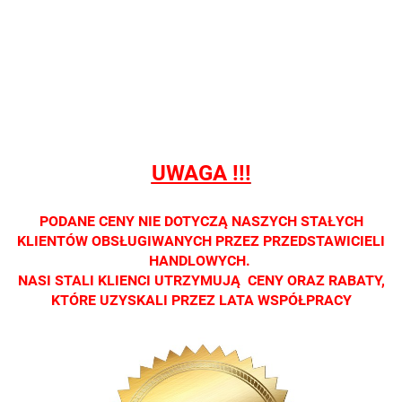
Nie
Nie
Nie
Nie
Nie
prowadzimy
prowadzimy
prowadzimy
prowadzimy
prowadzi
sprzedaży
sprzedaży
sprzedaży
sprzedaży
sprzedaż
detalicznej.
detalicznej.
detalicznej.
detalicznej.
detaliczne
Oprawa
Oprawa
Oprawa
Oprawa
Oprawa
dostępna
dostępna
dostępna
dostępna
dostępna
tylko w
tylko w
tylko w
tylko w
tylko w
salonach
salonach
salonach
salonach
salonach
UWAGA !!!
optycznych.
optycznych.
optycznych.
optycznych.
optycznyc
Zapraszamy
Zapraszamy
Zapraszamy
Zapraszamy
Zaprasza
PODANE CENY NIE DOTYCZĄ NASZYCH STAŁYCH
KLIENTÓW OBSŁUGIWANYCH PRZEZ PRZEDSTAWICIELI
HANDLOWYCH.
NASI STALI KLIENCI UTRZYMUJĄ CENY ORAZ RABATY,
KTÓRE UZYSKALI PRZEZ LATA WSPÓŁPRACY