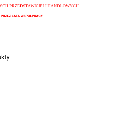
ZYCH PRZEDSTAWICIELI HANDLOWYCH
.
 PRZEZ LATA WSPÓŁPRACY.
ukty
9779
QB MG 6099
QB 19064
QB TR 87086