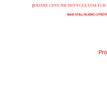
P
ODANE CENY NIE DOTYCZĄ STAŁYCH
NASI STALI KLIENCI UTR
Pr
QB YG 11046
QB 8001
QB 8012
QB RY
928706