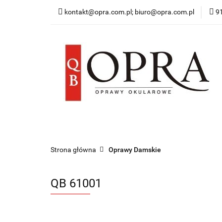
kontakt@opra.com.pl; biuro@opra.com.pl
9
Wszystkie Oprawy
*NOWOŚĆ* Okulary 
Wszystkie Oprawy
Oprawy Damskie
O
Strona główna
Oprawy Damskie
QB 61001