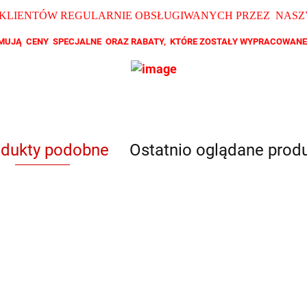
 KLIENTÓW REGULARNIE OBSŁUGIWANYCH PRZEZ NAS
ZYMUJĄ CENY SPECJALNE ORAZ RABATY, KTÓRE ZOSTAŁY WYPRACOWANE
odukty podobne
Ostatnio oglądane prod
QB YL 3608
QB F 6803
QB F 6809
QB 87153
QB 