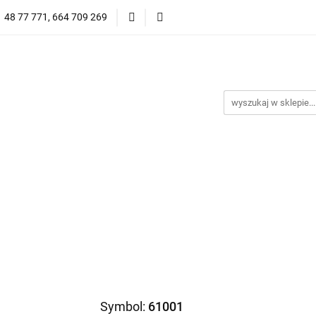
1 48 77 771, 664 709 269
Oprawy Damskie
Oprawy Męskie
Clip-on
Przeciwsłoneczne
Wyprzedaż
Oprawy Unisex
prawy Męskie
Clip-on
*NOWOŚĆ* Okulary Przeciwsło
Symbol:
61001