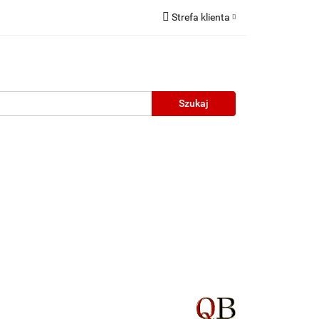
Strefa klienta
Zaloguj się
Zarejestruj się
Dodaj zgłoszenie
neczne
Wyprzedaż
Oprawy Unisex