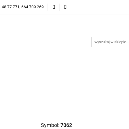
1 48 77 771, 664 709 269
Oprawy Damskie
Oprawy Męskie
Clip-on
Przeciwsłoneczne
Wyprzedaż
Oprawy Unisex
prawy Męskie
Clip-on
*NOWOŚĆ* Okulary Przeciwsło
Symbol:
7062