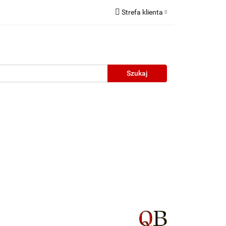
Strefa klienta
Zaloguj się
Zarejestruj się
Dodaj zgłoszenie
neczne
Wyprzedaż
Oprawy Unisex