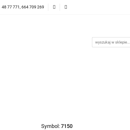
1 48 77 771, 664 709 269
Oprawy Damskie
Oprawy Męskie
Clip-on
Przeciwsłoneczne
Wyprzedaż
Oprawy Unisex
prawy Męskie
Clip-on
*NOWOŚĆ* Okulary Przeciwsło
Symbol:
7150