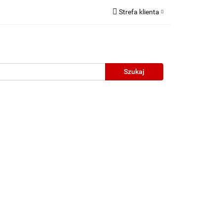
Strefa klienta
Zaloguj się
Zarejestruj się
Dodaj zgłoszenie
neczne
Wyprzedaż
Oprawy Unisex