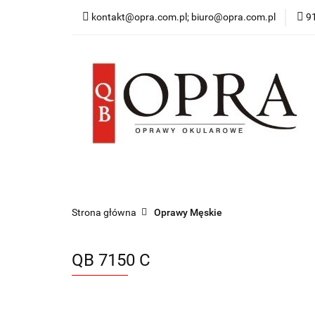
kontakt@opra.com.pl; biuro@opra.com.pl
9
Wszystkie Oprawy
*NOWOŚĆ* Okulary 
Wszystkie Oprawy
Oprawy Damskie
O
Strona główna
Oprawy Męskie
QB 7150 C