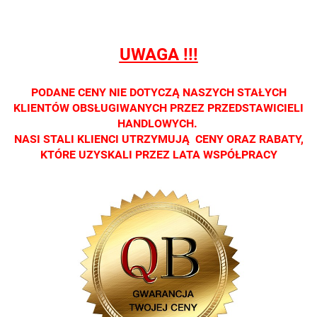
tylko w
tylko w
tylko w
tylko w
tylko w
salonach
salonach
salonach
salonach
salonach
optycznych.
optycznych.
optycznych.
optycznych.
optycznyc
UWAGA !!!
Zapraszamy
Zapraszamy
Zapraszamy
Zapraszamy
Zaprasza
PODANE CENY NIE DOTYCZĄ NASZYCH STAŁYCH
KLIENTÓW OBSŁUGIWANYCH PRZEZ PRZEDSTAWICIELI
HANDLOWYCH.
NASI STALI KLIENCI UTRZYMUJĄ CENY ORAZ RABATY,
KTÓRE UZYSKALI PRZEZ LATA WSPÓŁPRACY