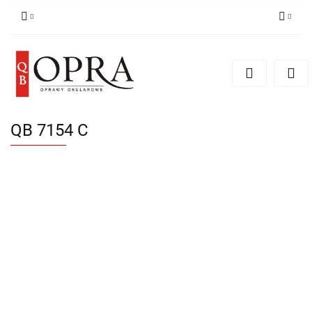
Zaloguj się
Zarejestruj się
Dodaj zgłoszenie
QB 7154 C