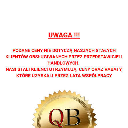
Oprawa
Oprawa
Oprawa
Oprawa
Oprawa
dostępna
dostępna
dostępna
dostępna
dostępna
tylko w
tylko w
tylko w
tylko w
tylko w
salonach
salonach
salonach
salonach
salonach
optycznych.
optycznych.
optycznych.
optycznych.
optycznyc
UWAGA !!!
Zapraszamy
Zapraszamy
Zapraszamy
Zapraszamy
Zaprasza
PODANE CENY NIE DOTYCZĄ NASZYCH STAŁYCH
KLIENTÓW OBSŁUGIWANYCH PRZEZ PRZEDSTAWICIELI
HANDLOWYCH.
NASI STALI KLIENCI UTRZYMUJĄ CENY ORAZ RABATY,
KTÓRE UZYSKALI PRZEZ LATA WSPÓŁPRACY