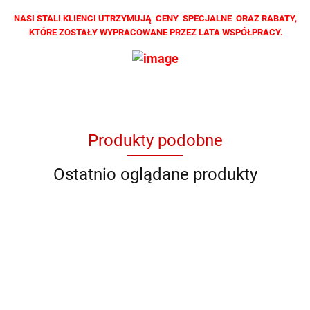
NASI STALI KLIENCI UTRZYMUJĄ CENY SPECJALNE ORAZ RABATY,
KTÓRE ZOSTAŁY WYPRACOWANE PRZEZ LATA WSPÓŁPRACY.
Produkty podobne
Ostatnio oglądane produkty
QB 7060
QB YG
QB 8001
QB 8012
QB RY